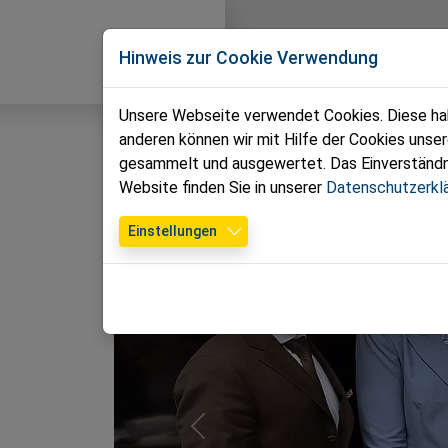
Direkt zur Hauptnavigation springen
Direkt zum Inhalt springen
Zur Unternavigation springen
Volkspartei
News
T
Hinweis zur Cookie Verwendung
Mödling
Unsere Webseite verwendet Cookies. Diese habe
anderen können wir mit Hilfe der Cookies unse
gesammelt und ausgewertet. Das Einverständnis
Website finden Sie in unserer
Datenschutzerkl
Einstellungen
Previous