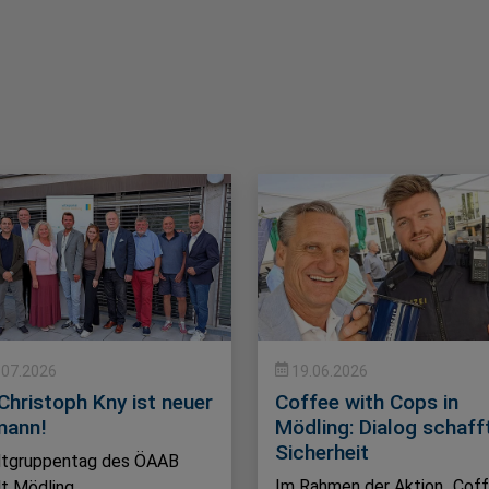
.07.2026
19.06.2026
Christoph Kny ist neuer
Coffee with Cops in
ann!
Mödling: Dialog schaff
Sicherheit
tgruppentag des ÖAAB
Im Rahmen der Aktion „Cof
t Mödling